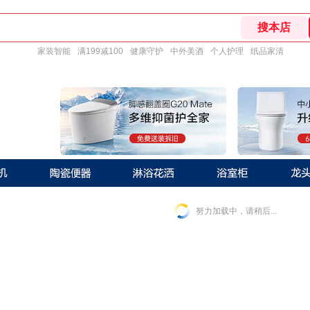
家装智能
满199减100
健康守护
中外美酒
个人护理
纸品家清
努力加载中，请稍后...