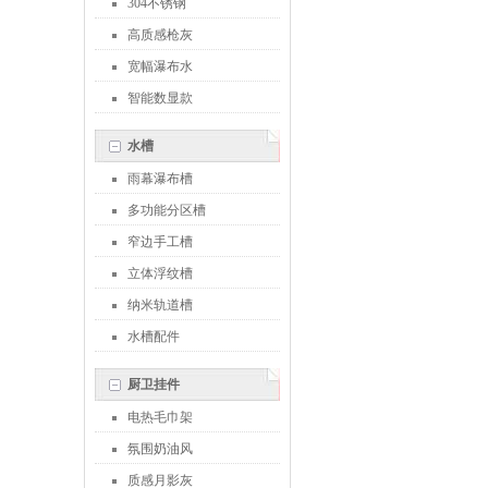
304不锈钢
高质感枪灰
宽幅瀑布水
智能数显款
水槽
雨幕瀑布槽
多功能分区槽
窄边手工槽
立体浮纹槽
纳米轨道槽
水槽配件
厨卫挂件
电热毛巾架
氛围奶油风
质感月影灰