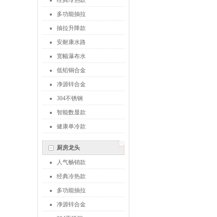
经典冷热款
多功能抽拉
抽拉升降款
安耐康水路
宽幅瀑布水
低铅铜合金
净源锌合金
304不锈钢
智能数显款
健康单冷款
厨房龙头
人气畅销款
经典冷热款
多功能抽拉
净源锌合金