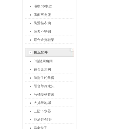
毛巾/浴巾架
弧面三角篮
防滑挂衣钩
经典不锈钢
铝合金拖鞋架
厨卫配件
0铅健康角阀
铜合金角阀
防滑手轮角阀
阳台单冷龙头
马桶喷枪套装
大排量地漏
三防下水器
花洒链/软管
适老扶手