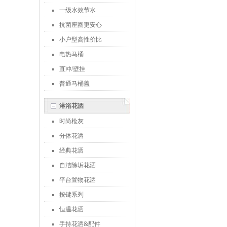
一级水效节水
抗菌座圈更安心
小户型高性价比
电热马桶
直冲/壁挂
普通马桶盖
淋浴花洒
时尚枪灰
分体花洒
经典花洒
自洁除垢花洒
平台置物花洒
按键系列
恒温花洒
手持花洒&配件