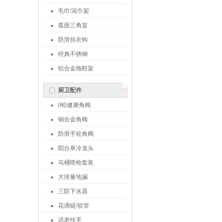
毛巾/浴巾架
弧面三角篮
防滑挂衣钩
经典不锈钢
铝合金拖鞋架
厨卫配件
0铅健康角阀
铜合金角阀
防滑手轮角阀
阳台单冷龙头
马桶喷枪套装
大排量地漏
三防下水器
花洒链/软管
适老扶手