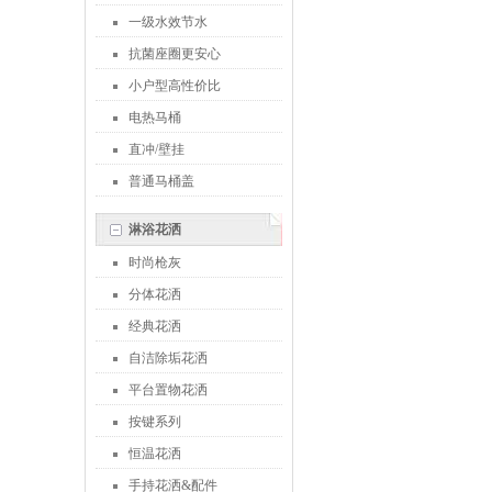
一级水效节水
抗菌座圈更安心
小户型高性价比
电热马桶
直冲/壁挂
普通马桶盖
淋浴花洒
时尚枪灰
分体花洒
经典花洒
自洁除垢花洒
平台置物花洒
按键系列
恒温花洒
手持花洒&配件