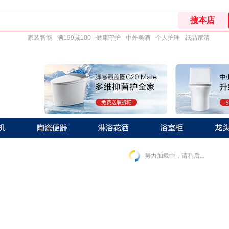
家装智能
满199减100
健康守护
中外美酒
个人护理
纸品家清
努力加载中，请稍后...