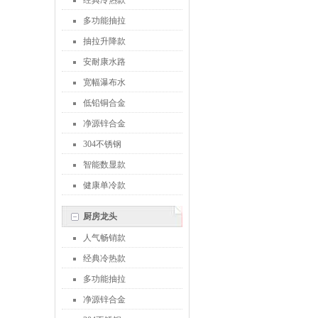
经典冷热款
多功能抽拉
抽拉升降款
安耐康水路
宽幅瀑布水
低铅铜合金
净源锌合金
304不锈钢
智能数显款
健康单冷款
厨房龙头
人气畅销款
经典冷热款
多功能抽拉
净源锌合金