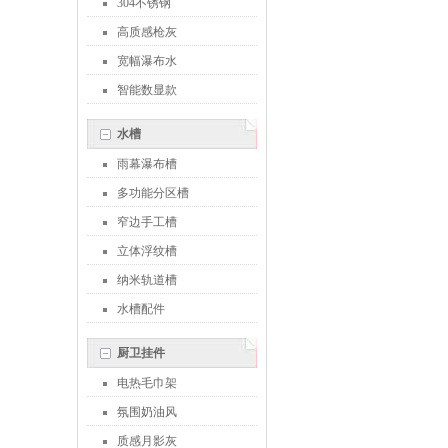
304不锈钢
高质感枪灰
宽幅瀑布水
智能数显款
水槽
雨幕瀑布槽
多功能分区槽
窄边手工槽
立体浮纹槽
纳米轨道槽
水槽配件
厨卫挂件
电热毛巾架
氛围奶油风
质感月影灰